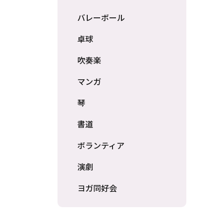
バレーボール
卓球
吹奏楽
マンガ
琴
書道
ボランティア
演劇
ヨガ同好会