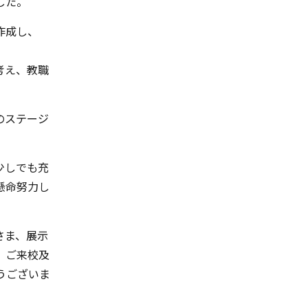
した。
作成し、
考え、教職
のステージ
少しでも充
懸命努力し
さま、展示
、ご来校及
うございま