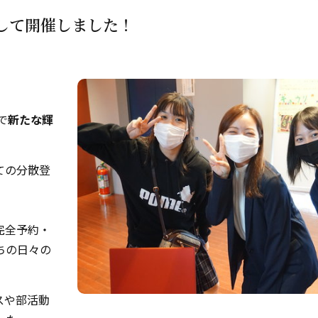
して開催しました！
で
新たな輝
ての分散登
完全予約・
ちの日々の
スや部活動